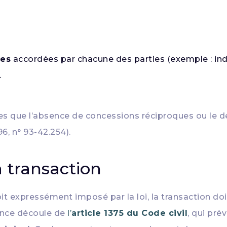
ues
accordées par chacune des parties (exemple : in
.
es que l’absence de concessions réciproques ou le déf
96, n° 93-42.254).
a transaction
it expressément imposé par la loi, la transaction d
ence découle de
l’
article 1375 du Code civil
, qui pré