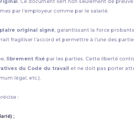
riginal
. Ce document sert non seulement de preuve
mes par l’employeur comme par le salarié.
laire original signé
, garantissant la force probant
rait fragiliser l’accord et permettre à l’une des parti
pe,
librement fixé
par les parties. Cette liberté cont
ratives du Code du travail
et ne doit pas porter att
imum légal, etc.).
récise :
rié) ;