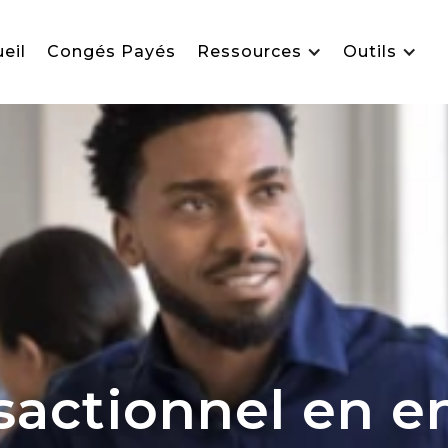
eil
Congés Payés
Ressources
Outils
actionnel en en