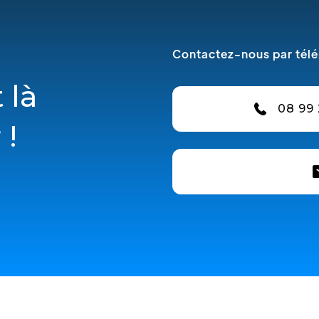
Contactez-nous par télé
 là
08 99 
 !