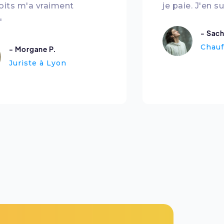
oits m'a vraiment
je paie. J'en su
"
- Sach
Chauf
- Morgane P.
Juriste à Lyon