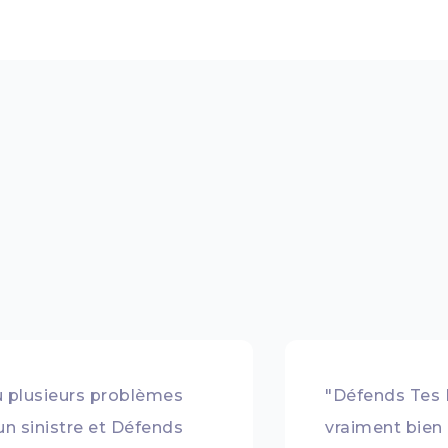
eu plusieurs problèmes
"Défends Tes 
un sinistre et Défends
vraiment bien