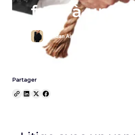
face à un s
Jordan Alvarez
Editeur
Partager