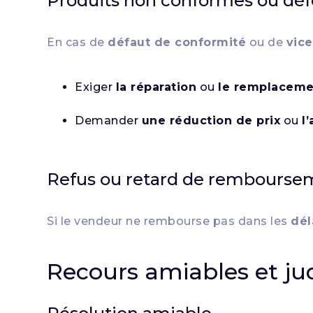
Produits non conformes ou dé
En cas de
défaut de conformité
ou de
vic
Exiger
la réparation
ou
le remplaceme
Demander
une réduction de prix
ou
l
Refus ou retard de rembourse
Si le vendeur ne rembourse pas dans les
dél
Recours amiables et jud