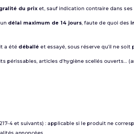
égralité du prix
et, sauf indication contraire dans se
 un
délai maximum de 14 jours
, faute de quoi des
i
it a été
déballé
et essayé, sous réserve qu’il ne soit 
s périssables, articles d’hygiène scellés ouverts… (art
. 217-4 et suivants) : applicable si le produit ne corr
alités annoncées.