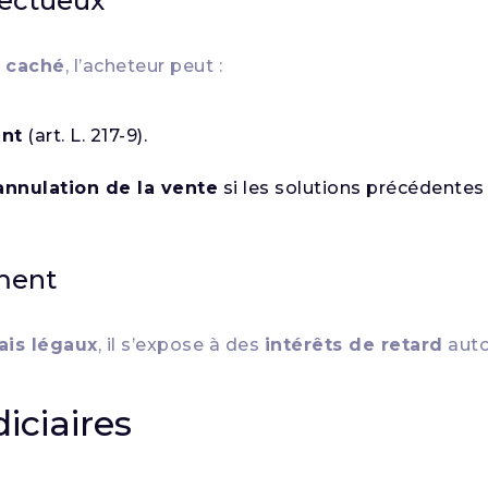
fectueux
e caché
, l’acheteur peut :
nt
(art. L. 217-9).
’annulation de la vente
si les solutions précédentes
ment
ais légaux
, il s’expose à des
intérêts de retard
auto
iciaires