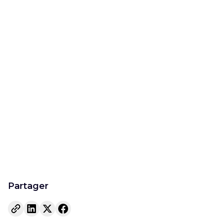
: délais,
conditions et
modèle de lettre
Partager