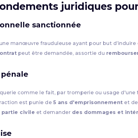
 fondements juridiques pour
tionnelle sanctionnée
t une manœuvre frauduleuse ayant pour but d’induire en
contrat
peut être demandée, assortie du
remboursem
n pénale
roquerie comme le fait, par tromperie ou usage d'une
fraction est punie de
5 ans d'emprisonnement
et d
r
partie civile
et demander
des dommages et intér
ise