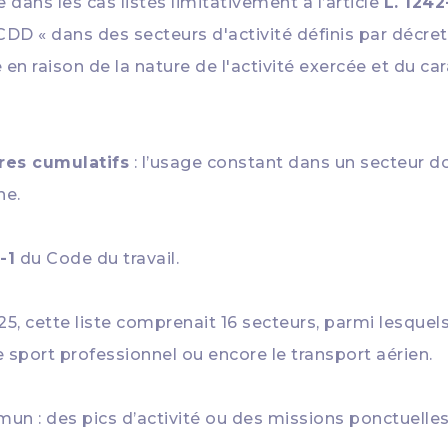
e dans les cas listés limitativement à l’article
L. 1242
n CDD « dans des secteurs d'activité définis par décre
 en raison de la nature de l'activité exercée et du c
res cumulatifs
: l’usage constant dans un secteur d
ne.
-1
du Code du travail.
25, cette liste comprenait 16 secteurs, parmi lesquels 
 sport professionnel ou encore le transport aérien.
n : des pics d’activité ou des missions ponctuelle