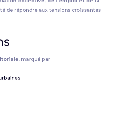
ation collective, de l'emploi et de la
ité de répondre aux tensions croissantes
ns
itoriale
, marqué par :
urbaines,