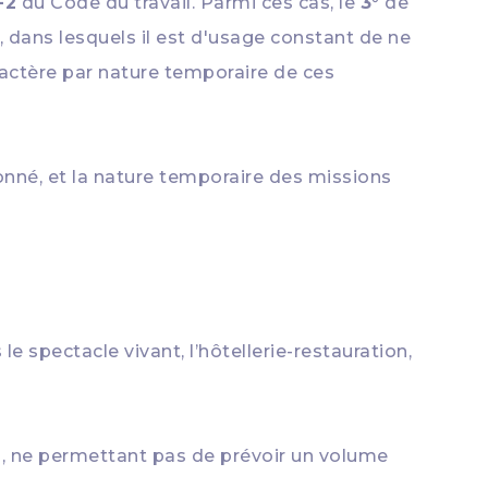
-2
du Code du travail. Parmi ces cas, le
3°
de
t, dans lesquels il est d'usage constant de ne
aractère par nature temporaire de ces
onné, et la nature temporaire des missions
le spectacle vivant, l’hôtellerie-restauration,
s, ne permettant pas de prévoir un volume