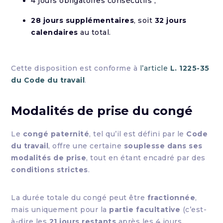
4 jours obligatoires consécutifs ;
28 jours supplémentaires
, soit
32 jours
calendaires
au total.
Cette disposition est conforme à
l’article
L. 1225-35
du Code du travail
.
Modalités de prise du congé
Le
congé paternité
, tel qu’il est défini par le
Code
du travail
, offre une certaine
souplesse dans ses
modalités de prise
, tout en étant encadré par des
conditions strictes
.
La durée totale du congé peut être
fractionnée
,
mais uniquement pour la
partie facultative
(c’est-
à-dire les
21 jours restants
après les 4 jours