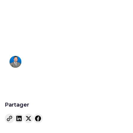
revenu : 5 étapes
pour récupérer
vos droits
Francois Hagege
Fondateur
Partager