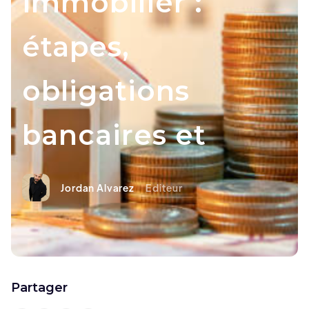
immobilier :
étapes,
obligations
bancaires et
Jordan Alvarez
Editeur
Partager