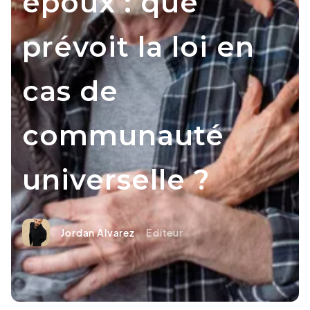
époux : que
prévoit la loi en
cas de
communauté
universelle ?
Jordan Alvarez
Editeur