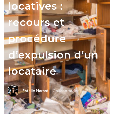
locatives :
recours et
procédure
d’expulsion d’un
locataire
Estelle Marant
Collaboratrice