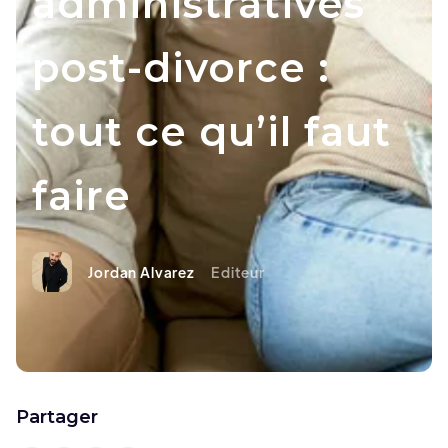
administratives
post-divorce :
tout ce qu’il faut
faire
Jordan Alvarez
Editeur
Partager