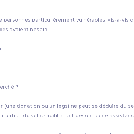
de personnes particulièrement vulnérables, vis-à-vis 
lles avaient besoin.
».
herché ?
tir (une donation ou un legs) ne peut se déduire du s
tuation du vulnérabilité) ont besoin d’une assistance