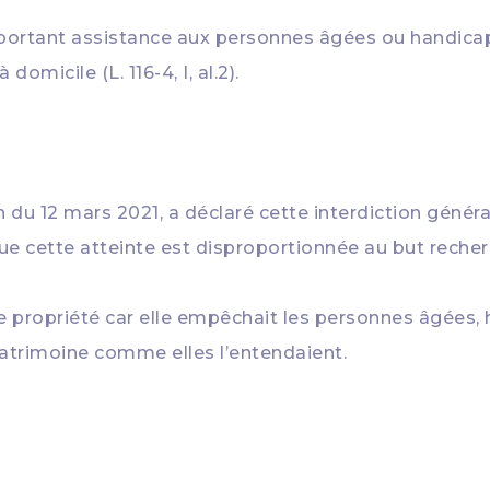
 portant assistance aux personnes âgées ou handicapé
domicile (L. 116-4, I, al.2).
 du 12 mars 2021, a déclaré cette interdiction général
que cette atteinte est disproportionnée au but recher
 de propriété car elle empêchait les personnes âgées
patrimoine comme elles l’entendaient.