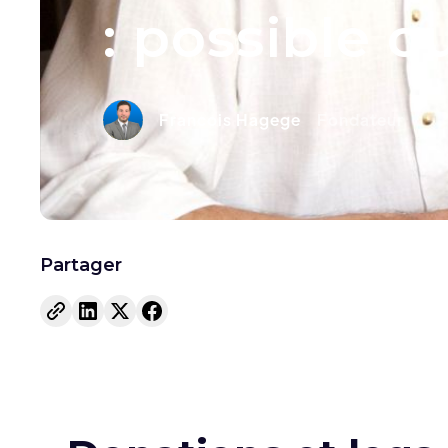
: possible o
Francois Hagege
Fondateur
Partager