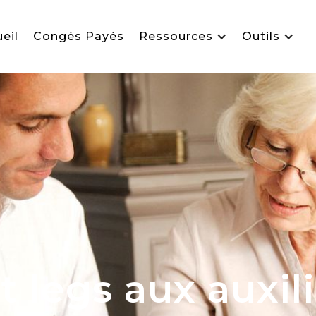
eil
Congés Payés
Ressources
Outils
 legs aux auxili