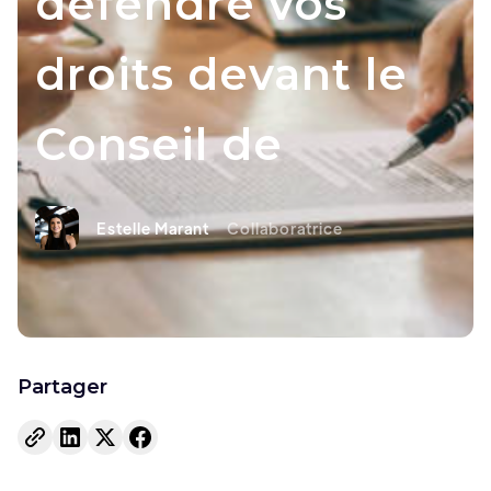
défendre vos
droits devant le
Conseil de
Estelle Marant
Collaboratrice
Partager