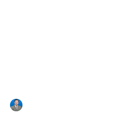
première
demande : 5
règles pour
protéger vos
intérêts
Francois Hagege
Fondateur