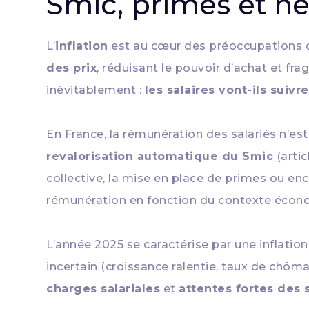
Smic, primes et né
L’
inflation
est au cœur des préoccupations d
des prix
, réduisant le pouvoir d’achat et fr
inévitablement :
les salaires vont-ils sui
En France, la rémunération des salariés n’es
revalorisation automatique du Smic
(artic
collective, la mise en place de primes ou en
rémunération en fonction du contexte écon
L’année 2025 se caractérise par une inflati
incertain (croissance ralentie, taux de chôm
charges salariales
et
attentes fortes des 