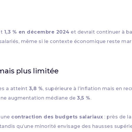
nt
1,3 % en décembre 2024
et devrait continuer à b
 salariés, même si le contexte économique reste ma
mais plus limitée
es a atteint
3,8 %
, supérieure à l’inflation mais en re
une augmentation médiane de
3,5 %
.
e une
contraction des budgets salariaux
: près de l
 tandis qu’une minorité envisage des hausses supérie