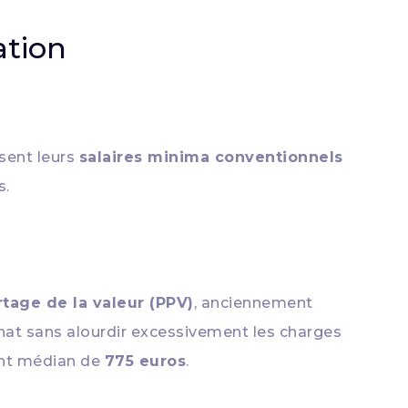
ation
sent leurs
salaires minima conventionnels
s.
tage de la valeur (PPV)
, anciennement
chat sans alourdir excessivement les charges
ant médian de
775 euros
.