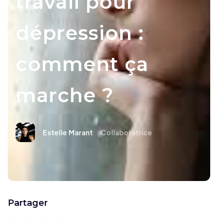
travail pour
dépression :
comment ça
marche ?
Estelle Marant
Collaboratrice
Partager