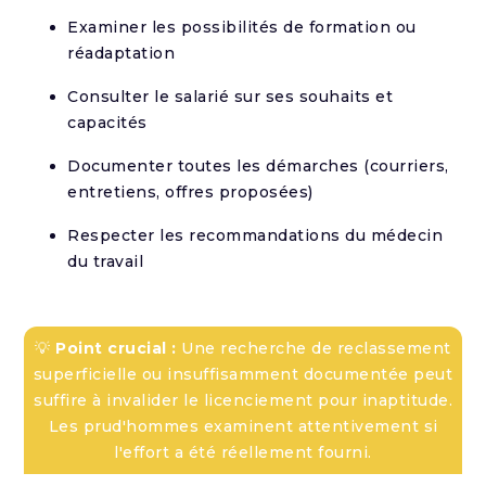
Examiner les possibilités de formation ou
réadaptation
Consulter le salarié sur ses souhaits et
capacités
Documenter toutes les démarches (courriers,
entretiens, offres proposées)
Respecter les recommandations du médecin
du travail
💡
Point crucial :
Une recherche de reclassement
superficielle ou insuffisamment documentée peut
suffire à invalider le licenciement pour inaptitude.
Les prud'hommes examinent attentivement si
l'effort a été réellement fourni.