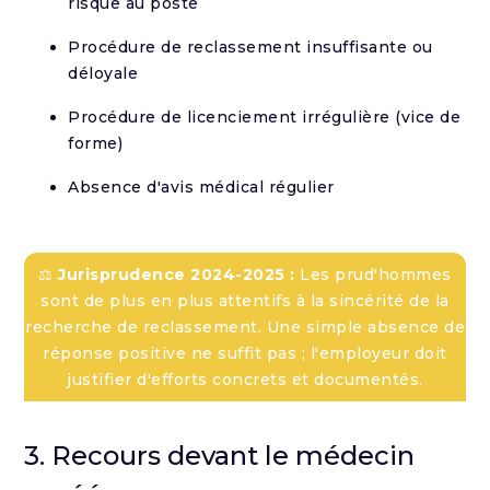
risque au poste
Procédure de reclassement insuffisante ou
déloyale
Procédure de licenciement irrégulière (vice de
forme)
Absence d'avis médical régulier
⚖️
Jurisprudence 2024-2025 :
Les prud'hommes
sont de plus en plus attentifs à la sincérité de la
recherche de reclassement. Une simple absence de
réponse positive ne suffit pas ; l'employeur doit
justifier d'efforts concrets et documentés.
3. Recours devant le médecin