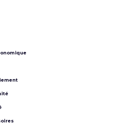
économique
ciement
ité
é
soires