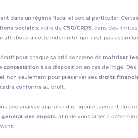
nt dans un régime fiscal et social particulier. Certa
tions sociales
, voire de
CSG/CRDS
, dans des limites
ice attribuée à cette indemnité, qui n’est pas assimi
mpératif pour chaque salarié concerné de
maîtriser le
de
contestation
à sa disposition en cas de litige. Dè
iel, non seulement pour préserver ses
droits financi
 cadre conforme au droit.
ons une analyse approfondie, rigoureusement docum
 général des impôts
, afin de vous aider à détermin
ement.