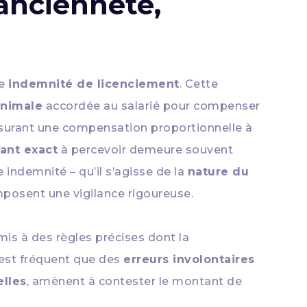
 ancienneté,
ne
indemnité de licenciement
. Cette
inimale
accordée au salarié pour compenser
ssurant une compensation proportionnelle à
ant exact
à percevoir demeure souvent
 indemnité – qu’il s’agisse de la
nature du
mposent une vigilance rigoureuse.
is à des règles précises dont la
l est fréquent que des
erreurs involontaires
elles
, amènent à contester le montant de