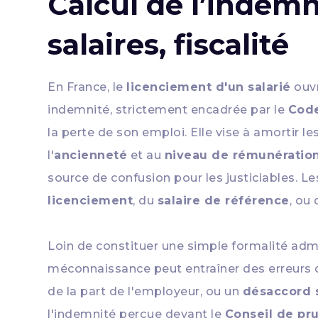
Calcul de l’indemn
salaires, fiscalité
En France, le
licenciement d'un salarié
ouvr
indemnité, strictement encadrée par le
Code
la perte de son emploi. Elle vise à amorti
l'
ancienneté
et au
niveau de rémunératio
source de confusion pour les justiciables. L
licenciement
, du
salaire de référence
, ou
Loin de constituer une simple formalité admi
méconnaissance peut entraîner des erreurs de 
de la part de l'employeur, ou un
désaccord s
l'indemnité perçue devant le
Conseil de p