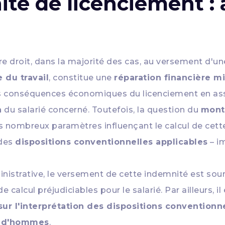
ité de licenciement :
e droit, dans la majorité des cas, au versement d'u
 du travail
, constitue une
réparation financière m
r les conséquences économiques du licenciement en a
n
du salarié concerné. Toutefois, la question du
mont
es nombreux paramètres influençant le calcul de cette
 des
dispositions conventionnelles applicables
– i
nistrative, le versement de cette indemnité est soum
calcul préjudiciables pour le salarié. Par ailleurs, i
ur l'interprétation des dispositions conventionn
rud'hommes
.