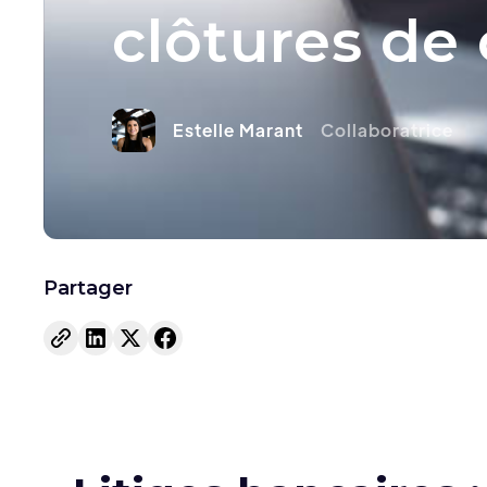
clôtures de
Estelle Marant
Collaboratrice
Partager