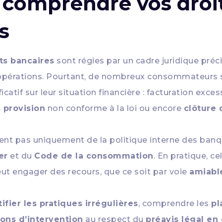
: comprendre vos droi
s
ts bancaires
sont régies par un cadre juridique préci
s opérations. Pourtant, de nombreux consommateurs 
catif sur leur situation financière : facturation exce
 provision
non conforme à la loi ou encore
clôture 
vent pas uniquement de la politique interne des banq
er
et du
Code de la consommation
. En pratique, ce
eut engager des recours, que ce soit par voie
amiabl
ifier les pratiques irrégulières
, comprendre les
pl
ons d’intervention
au respect du
préavis légal en