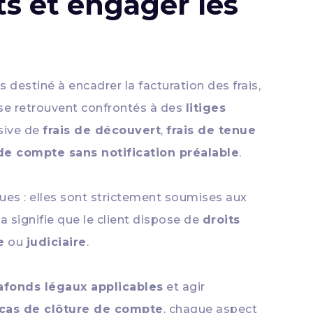
ts et engager les
s destiné à encadrer la facturation des frais,
se retrouvent confrontés à des
litiges
ssive de
frais de découvert
,
frais de tenue
de compte sans notification préalable
.
ues : elles sont strictement soumises aux
la signifie que le client dispose de
droits
e
ou
judiciaire
.
afonds légaux applicables
et agir
 cas de clôture de compte
, chaque aspect