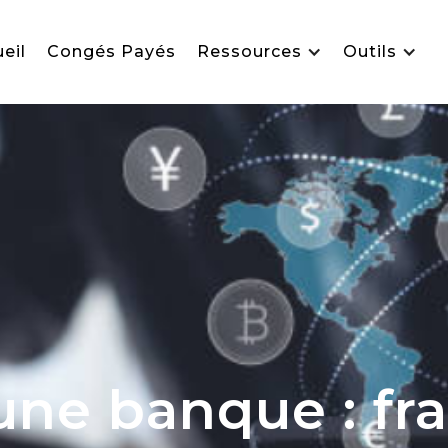
eil
Congés Payés
Ressources
Outils
une banque : fra