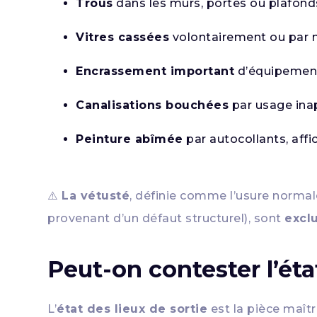
Trous
dans les murs, portes ou plafond
Vitres cassées
volontairement ou par 
Encrassement important
d’équipement
Canalisations bouchées
par usage ina
Peinture abîmée
par autocollants, affic
⚠️
La vétusté
, définie comme l’usure normale 
provenant d’un défaut structurel), sont
excl
Peut-on contester l’éta
L’
état des lieux de sortie
est la pièce maîtr