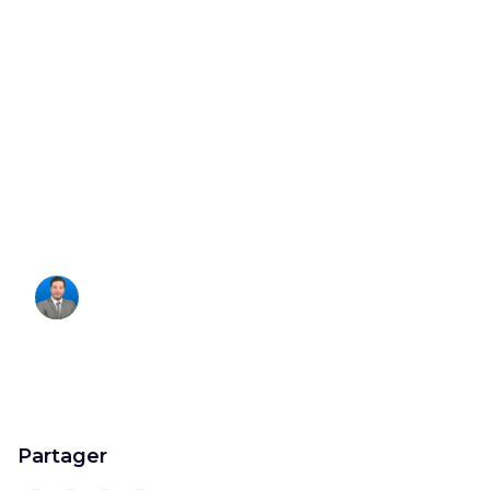
arbitrage : 5
différences clés
pour résoudre
conflits
Francois Hagege
Fondateur
Partager