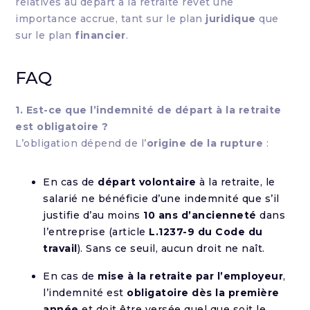
relatives au départ à la retraite revêt une
importance accrue, tant sur le plan
juridique
que
sur le plan
financier
.
FAQ
1. Est-ce que l’indemnité de départ à la retraite
est obligatoire ?
L’obligation dépend de l’
origine de la rupture
:
En cas de
départ volontaire
à la retraite, le
salarié ne bénéficie d’une indemnité que s’il
justifie d’au moins
10 ans d’ancienneté
dans
l’entreprise (article
L.1237-9 du Code du
travail
). Sans ce seuil, aucun droit ne naît.
En cas de
mise à la retraite par l’employeur
,
l’indemnité est
obligatoire dès la première
année
et doit être versée quel que soit le