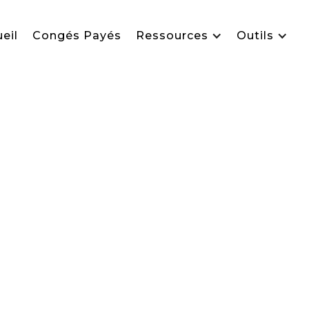
eil
Congés Payés
Ressources
Outils
tard impôts : co