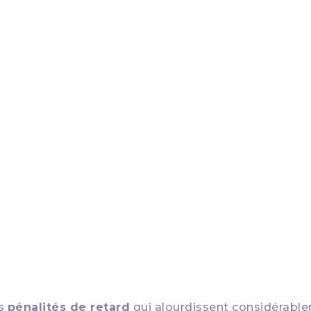
ise en 5 étapes
es
pénalités de retard
qui alourdissent considérablem