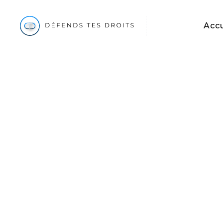
Accu
Fiscal
Pénalités re