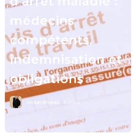
d’arrêt maladie :
médecins
compétents,
indemnisation et
obligations
Jordan Alvarez
Editeur