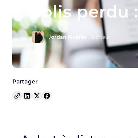
colis perdu :
Jordan Alvarez
Editeur
Partager