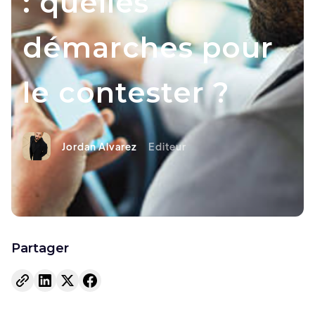
: quelles
démarches pour
le contester ?
Jordan Alvarez
Editeur
Partager