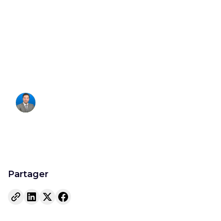
d'année : 5 règles
légales pour
négocier
Francois Hagege
Fondateur
Partager