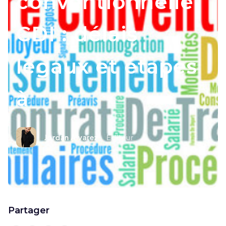
conventionnelle
CDI : délais
légaux et étapes
à
Jordan Alvarez
Editeur
Partager