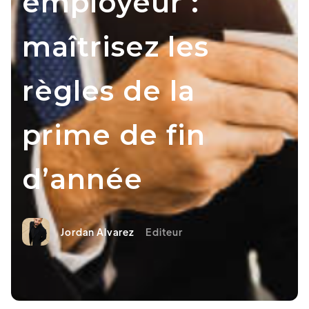
employeur :
maîtrisez les
règles de la
prime de fin
d’année
Jordan Alvarez
Editeur