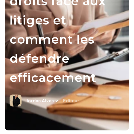
droits face aux
litiges et
comment les
défendre
efficacement
Jordan Alvarez
Editeur