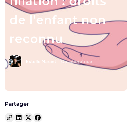
filiation : droits
de l’enfant non
reconnu
Estelle Marant
Collaboratrice
Partager