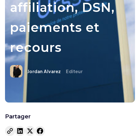
affiliation, DSN,
paiements et
recours
Jordan Alvarez
Editeur
Partager