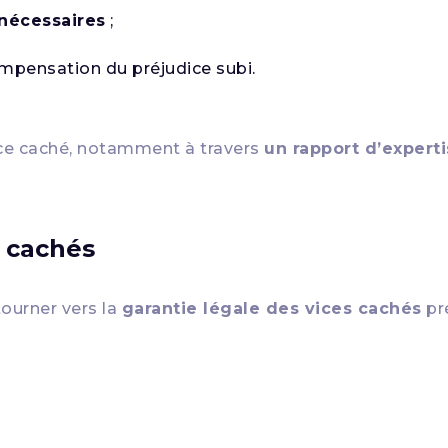
 nécessaires
;
mpensation du préjudice subi.
ce caché, notamment à travers
un rapport d’expert
s cachés
tourner vers la
garantie légale des vices cachés
pr