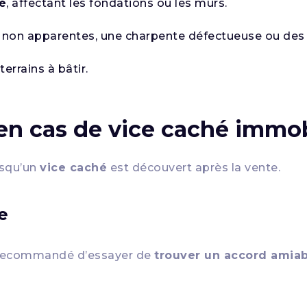
é
, affectant les fondations ou les murs.
es non apparentes, une charpente défectueuse ou des 
terrains à bâtir.
 en cas de vice caché immob
squ’un
vice caché
est découvert après la vente.
e
st recommandé d’essayer de
trouver un accord amia