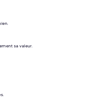
ien.
vement sa valeur.
es.