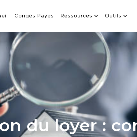
eil
Congés Payés
Ressources
Outils
n du loyer : co