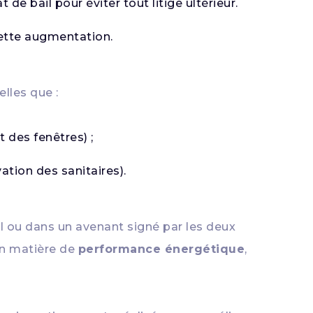
 de bail pour éviter tout litige ultérieur.
cette augmentation.
elles que :
 des fenêtres) ;
tion des sanitaires).
ail ou dans un avenant signé par les deux
n matière de
performance énergétique
,