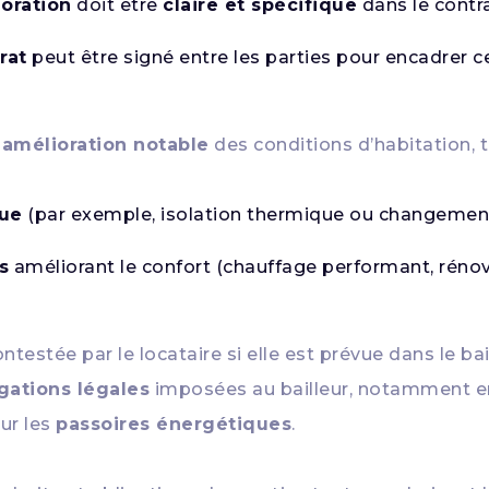
ioration
doit être
claire et spécifique
dans le contrat
rat
peut être signé entre les parties pour encadrer 
e
amélioration notable
des conditions d’habitation, t
ue
(par exemple, isolation thermique ou changement
s
améliorant le confort (chauffage performant, rénova
ntestée par le locataire si elle est prévue dans le b
gations légales
imposées au bailleur, notamment e
sur les
passoires énergétiques
.