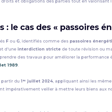
roits et obligations des parties tout en valorisant 
s : le cas des « passoires é
sés
F
ou
G
, identifiés comme des
passoires énergét
jet d'une
interdiction stricte
de toute révision ou ma
ntreprendre des travaux pour améliorer la performanc
llet 1989
.
 partir du
1ᵉʳ juillet 2024
, appliquant ainsi les mêmes
nt impérativement veiller à mettre leurs biens aux 