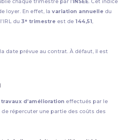
ublié chaque trimestre par l’
INSEE
. Cet indice
 loyer. En effet, la
variation annuelle
du
, l’IRL du
3ᵉ trimestre
est de
144,51
,
a date prévue au contrat. À défaut, il est
n
e
travaux d’amélioration
effectués par le
r de répercuter une partie des coûts des