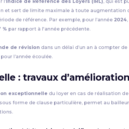
 l’
Indice de Référence des Loyers (IRL)
, qui est p
on et sert de limite maximale à toute augmentation de
période de référence. Par exemple, pour l’année
2024
7 %
par rapport à l'année précédente.
de de révision
dans un délai d’un an à compter de l
 pour l’année écoulée.
lle : travaux d’amélioratio
ion exceptionnelle
du loyer en cas de réalisation d
 sous forme de clause particulière, permet au bailleu
tions.