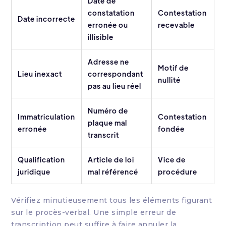
Date de
constatation
Contestation
Date incorrecte
erronée ou
recevable
illisible
Adresse ne
Motif de
Lieu inexact
correspondant
nullité
pas au lieu réel
Numéro de
Immatriculation
Contestation
plaque mal
erronée
fondée
transcrit
Qualification
Article de loi
Vice de
juridique
mal référencé
procédure
Vérifiez minutieusement tous les éléments figurant
sur le procès-verbal. Une simple erreur de
transcription peut suffire à faire annuler la