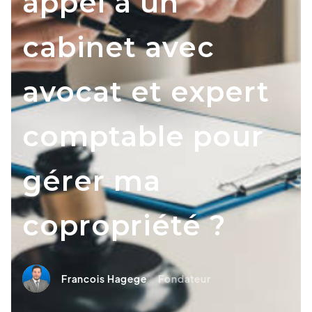
appel à un
cabinet avec
avocat et expert
comptable pour
gérer ma
copropriété ?
Francois Hagege
Fondateur