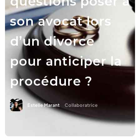
questions poser à
son avocat lors
d’un divorce
pour anticiper la
procédure ?
Estelle Marant
Collaboratrice