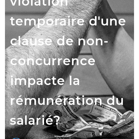
violation
temporaire d'une
clause de non-
concurrence
impacte la
rémunération du
salarié?