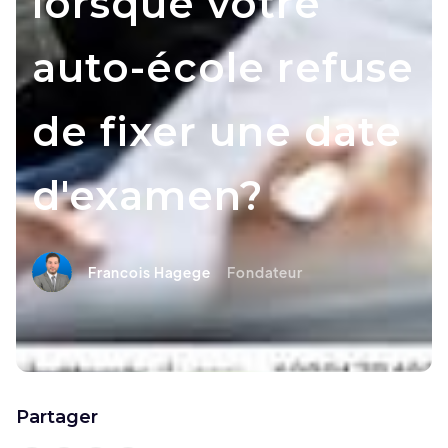
lorsque votre
auto-école refuse
de fixer une date
d'examen?
Francois Hagege
Fondateur
Partager