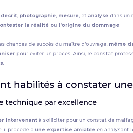
 décrit
,
photographié
,
mesuré
, et
analysé
dans un r
ontester la réalité ou l’origine du dommage
.
 les chances de succès du maître d’ouvrage,
même dan
mniser
pour éviter un procès. Ainsi, le constat profe
ns
.
nt habilités à constater un
ire technique par excellence
er intervenant
à solliciter pour un constat de malfa
, il procède à
une expertise amiable
en analysant le