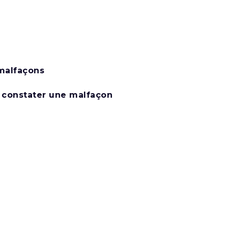
 malfaçons
à constater une malfaçon