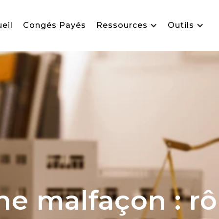
eil
Congés Payés
Ressources
Outils
ne malfaçon : rô