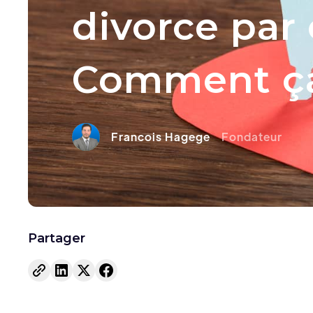
divorce par
Comment ç
Francois Hagege
Fondateur
Partager