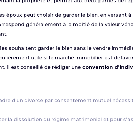
nant la propriété et permet aux deux parties de repa
des époux peut choisir de garder le bien, en versant 
respond généralement à la moitié de la valeur vénal
nt.
rties souhaitent garder le bien sans le vendre imméd
iculièrement utile si le marché immobilier est défavo
 Il est conseillé de rédiger une
convention d'indiv
cadre d'un divorce par consentement mutuel nécessite
er la dissolution du régime matrimonial et pour s'as