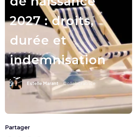
de naissance
2027 : droits,
durée et
indemnisation
Estelle Marant
Collaboratrice
Partager