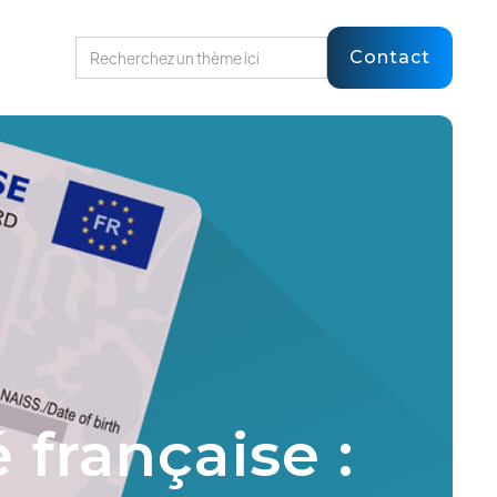
Contact
 française :