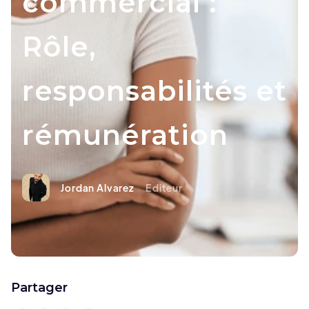
commercial :
Rôle,
responsabilités et
rémunération
Jordan Alvarez
Editeur
Partager