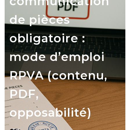
communication
de pièces
obligatoire :
mode d’emploi
RPVA (contenu,
PDF,
opposabilité)