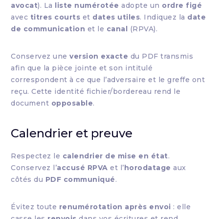
avocat
). La
liste numérotée
adopte un
ordre figé
avec
titres courts
et
dates utiles
. Indiquez la
date
de communication
et le
canal
(RPVA).
Conservez une
version exacte
du PDF transmis
afin que la pièce jointe et son intitulé
correspondent à ce que l’adversaire et le greffe ont
reçu. Cette identité fichier/bordereau rend le
document
opposable
.
Calendrier et preuve
Respectez le
calendrier de mise en état
.
Conservez l’
accusé RPVA
et l’
horodatage
aux
côtés du
PDF communiqué
.
Évitez toute
renumérotation après envoi
: elle
casse les
renvois
dans vos écritures et rend