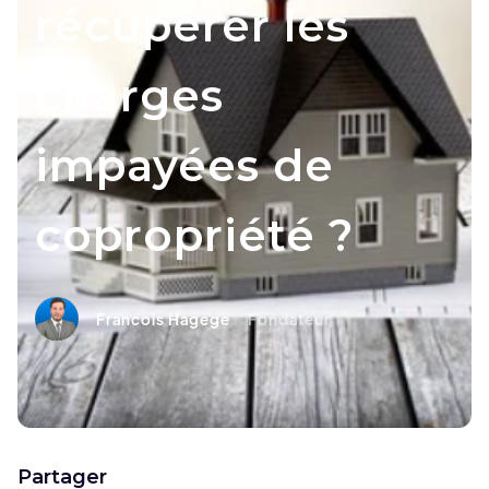
récupérer les
charges
impayées de
copropriété ?
Francois Hagege
Fondateur
Partager