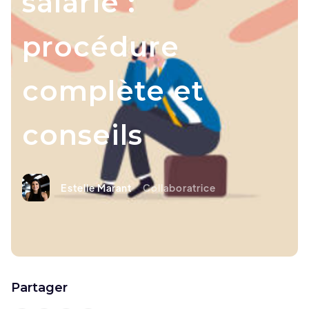
salarié :
procédure
complète et
conseils
Estelle Marant
Collaboratrice
Partager