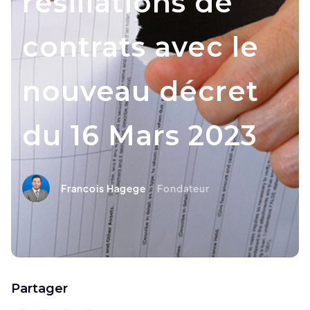
résiliations de
contrats avec le
nouveau décret
du 16 Mars 2023
Francois Hagege
Fondateur
Partager