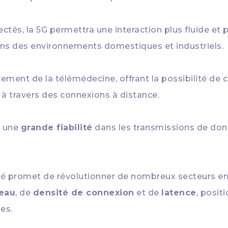
s, la 5G permettra une interaction plus fluide et plu
r dans des environnements domestiques et industriels.
ncement de la télémédecine, offrant la possibilité de
 à travers des connexions à distance.
t une
grande fiabilité
dans les transmissions de donn
té promet de révolutionner de nombreux secteurs en
seau
, de
densité de connexion
et de
latence
, posit
es.