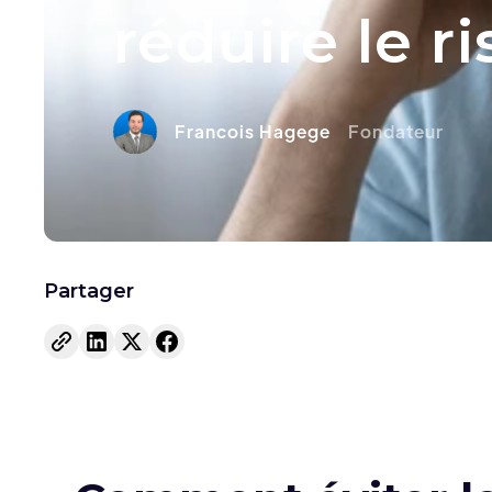
réduire le r
Francois Hagege
Fondateur
Partager