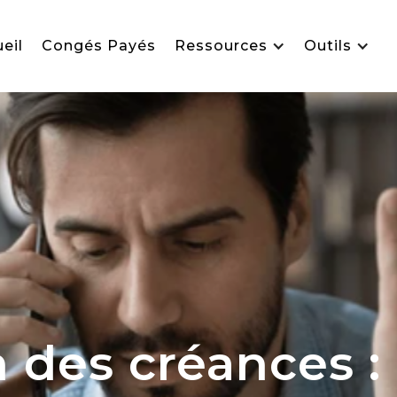
eil
Congés Payés
Ressources
Outils
n des créances